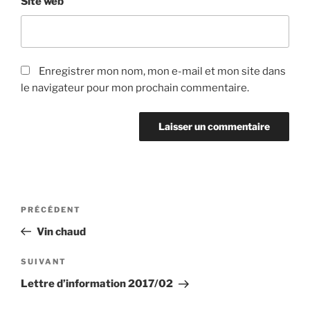
Site web
Enregistrer mon nom, mon e-mail et mon site dans
le navigateur pour mon prochain commentaire.
Navigation
Article
PRÉCÉDENT
de
précédent
Vin chaud
l’article
Article
SUIVANT
suivant
Lettre d’information 2017/02