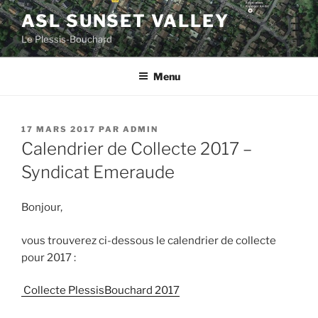
Aller
ASL SUNSET VALLEY
au
Le Plessis-Bouchard
contenu
principal
Menu
PUBLIÉ
17 MARS 2017
PAR
ADMIN
LE
Calendrier de Collecte 2017 –
Syndicat Emeraude
Bonjour,
vous trouverez ci-dessous le calendrier de collecte
pour 2017 :
Collecte PlessisBouchard 2017